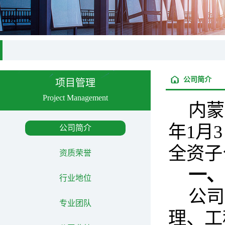
公司简介
项目管理
Project Management
内蒙
年1月3
公司简介
全资子
资质荣誉
一、
行业地位
公司
专业团队
理、工