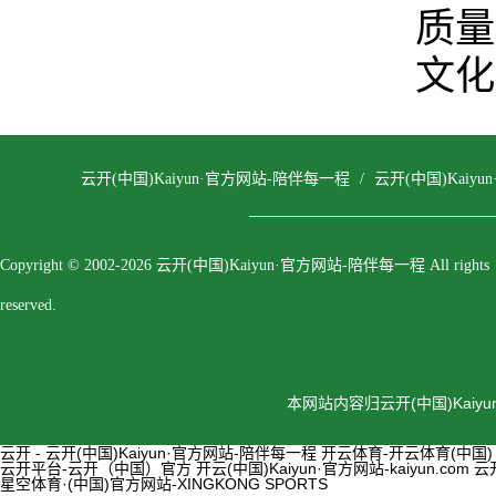
质量
文化
云开(中国)Kaiyun·官方网站-陪伴每一程
/
云开(中国)Kaiy
Copyright © 2002-2026 云开(中国)Kaiyun·官方网站-陪伴每一程 All rights
reserved.
本网站内容归云开(中国)Kai
云开 - 云开(中国)Kaiyun·官方网站-陪伴每一程
开云体育-开云体育(中国)
云开平台-云开（中国）官方
开云(中国)Kaiyun·官方网站-kaiyun.com
云
星空体育·(中国)官方网站-XINGKONG SPORTS