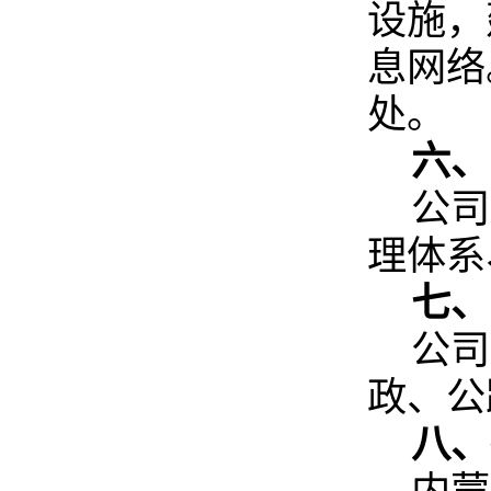
设施，
息网络
处。
六、
公司
理体系
七、
公司
政、公
八、