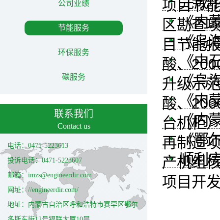
完成
项目节
公司业绩
《内
区勘查
节能服务
《乌
目节能
环保服务
《中
酸、200
碳服务
《乌
升级示
《内
酸、200
联系我们
《内
台机柜
Contact us
《鄂尔
再制造
电话：0471-5223613
顺利
产机组
投诉电话：0471-5223607
邮箱：imzs@engineerdir.com
项目开
网址：//engineerdir.com/
地址：内蒙古自治区呼和浩特市赛罕区鄂尔
多斯东街12号银联大厦10层