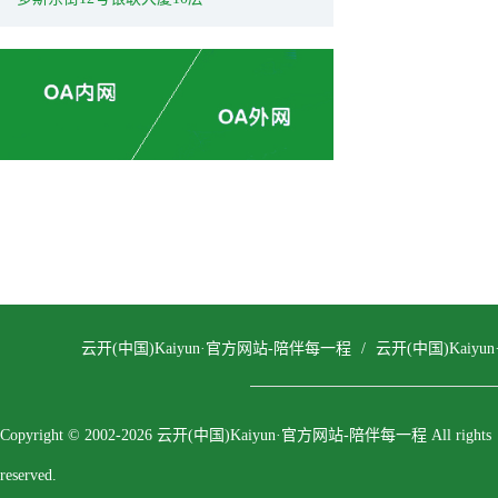
云开(中国)Kaiyun·官方网站-陪伴每一程
/
云开(中国)Kaiy
Copyright © 2002-2026 云开(中国)Kaiyun·官方网站-陪伴每一程 All rights
reserved.