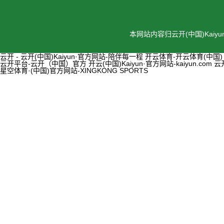
本网站内容归云开(中国)Kai
云开 - 云开(中国)Kaiyun·官方网站-陪伴每一程
开云体育-开云体育(中国)
云开平台-云开（中国）官方
开云(中国)Kaiyun·官方网站-kaiyun.com
云
星空体育·(中国)官方网站-XINGKONG SPORTS