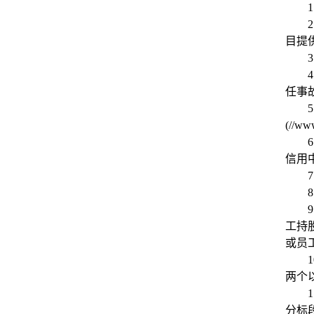
1
2
目提
3
4
任事
5
(//w
6
信用
7
8
9
工持
或员
1
两个
1
分标