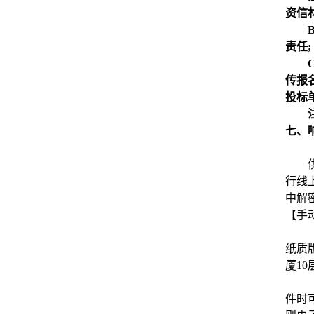
资信
责任;
传报
投标
七、
行线
中解
【手
纸质
厦10
件时