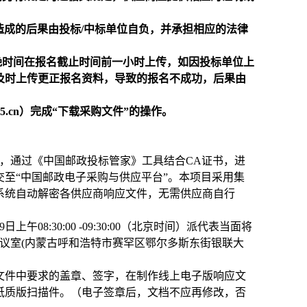
造成的后果由投标/中标单位自负，并承担相应的法律
晚时间在报名截止时间前一小时上传，如因投标单位上
及时上传更正报名资料，导致的报名不成功，后果由
85.cn）完成“下载采购文件”的操作。
时间）前，通过《中国邮政投标管家》工具结合CA证书，进
至“中国邮政电子采购与供应平台”。本项目采用集
系统自动解密各供应商响应文件，无需供应商自行
08:30:00 -09:30:00（北京时间）派代表当面将
议室(内蒙古呼和浩特市赛罕区鄂尔多斯东街银联大
文件中要求的盖章、签字，在制作线上电子版响应文
纸质版扫描件。（电子签章后，文档不应再修改，否