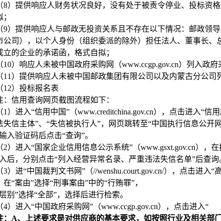
（8）提供响应人财务状况良好，没有处于被责令停业、投标资
拟；
（9）提供响应人与邮政无投资关系且不存在以下情况：邮政领
市公司），以个人身份（组织委派的除外）担任法人、董事长、
成立的企业的承诺函，格式自拟；
（10）响应人未被中国政府采购网（www.ccgp.gov.cn）
（11）提供响应人未被中国邮政集团有限公司以及内蒙古分公司
（12）投标报名表
注：信用查询网页截图流程如下：
（1）进入“信用中国”（www.creditchina.gov.cn），点
法失信主体”、“失信被执行人”，网页跳转至“中国执行信息公开网
，输入验证码后点击“查询”。
（2）进入“国家企业信用信息公示系统”（www.gsxt.gov.cn
进入后，分别点击“列入经营异常名录、严重违法失信名单”后查询
（3）进“中国裁判文书网”（//wenshu.court.gov.cn/），
，在“案由”选择“刑事案由”中的“行贿罪”，
院层别”选择“全部”，选择后进行检索。
（4）进入“中国政府采购网”（www.ccgp.gov.cn），点击进入“
注：A、上述要求是对供应商的基本要求，如按照行业及相关部