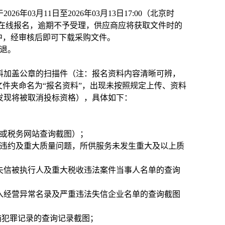
03月11日至2026年03月13日17:00（北京时
cn）在线报名，逾期不予受理，供应商应将获取文件时的
中，经审核后即可下载采购文件。
不退。
料加盖公章的扫描件（注：报名资料内容清晰可辨，
文件夹命名为“报名资料”，出现未按照规定上传、资料
发现将被取消投标资格），具体如下：
明或税务网站查询截图）；
严重违约及重大质量问题，所供服务未发生重大及以上质
cn）未列入失信被执行人及重大税收违法案件当事人名单的查询
x.html)列入经营异常名录及严重违法失信企业名单的查询截图
/）无行贿犯罪记录的查询记录截图；