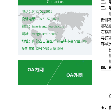
Contact us
二、项
三、
电话：0471-5223613
投诉电话：0471-5223607
街邮
那达
邮箱：imzs@engineerdir.com
右旗
网址：//engineerdir.com/
乌拉
地址：内蒙古自治区呼和浩特市赛罕区鄂尔
邮政
多斯东街12号银联大厦10层
四、
五、