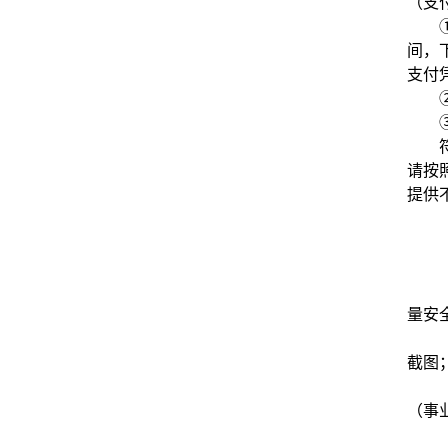
（支
间，
支付
请按
提供
量安
截图
（事