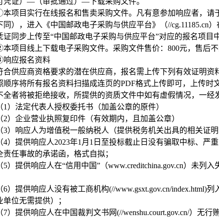
付凭证）—（审批通过）—下载采购文件。
①本项目实行在线报名和售卖采购文件。凡有意参加响应者，请于2026年
下同），进入《中国邮政电子采购与供应平台》（//cg.11185.
凭证同步上传至“中国邮政电子采购与供应平台”对应的报名项目
②本项目线上下载电子采购文件。采购文件售价：800元，售后
③响应报名资料
符合供应商资格要求的潜在供应商，报名需上传下列有效证明资
照顺序将所有报名资料扫描成连页的PDF格式上传即可，上传时
不全者将被拒绝接收，所提供的资质文件中如有虚假情况，一经
（1）法定代表人授权委托书（加盖公章的原件）
（2）企业营业执照复印件（有效期内，且加盖公章）
（3）响应人为增值税一般纳税人（提供税务机关出具的相关证
（4）提供响应人2023年1月1日至投标截止日没有骗取中标、
全责任事故的承诺函，格式自拟；
（5）提供响应人在“信用中国”（www.creditchina.gov.
；
（6）提供响应人没有被工商机构(//www.gsxt.gov.cn/inde
业单位无需提供）；
（7）提供响应人在中国裁判文书网(//wenshu.court.gov.cn