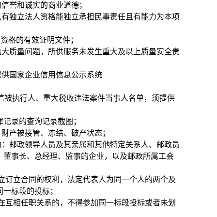
的信誉和诚实的商业道德；
具有独立法人资格能独立承担民事责任且有能力为本项
”资格的有效证明文件；
及重大质量问题，所供服务未发生重大及以上质量安全责
提供国家企业信用信息公示系统
cn/）列入失信被执行人、重大税收违法案件当事人名单，须提供
无行贿犯罪记录的查询记录截图；
、财产被接管、冻结、破产状态；
动：邮政领导人员及其亲属和其他特定关系人、邮政员
、董事长、总经理、监事的企业，以及邮政所属工会
立订立合同的权利，法定代表人为同一个人的两个及
同一标段的投标；
在互相任职关系的，不得参加同一标段投标或者未划