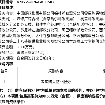
目编号：XMYZ-2026-GKTP-03
项目概述：
服务内容：中国邮政集团有限公司锡林郭勒盟分公司零星购买物
政支局）、汽修厂综合楼（含察哈尔邮政支局）、杭盖邮政支局
慕城区分公司办公楼、邮件生产处理中心（仓储配送中心）、寄
邮政分公司、苏尼特左旗邮政分公司、阿巴嘎旗邮政分公司、西
盖管理区邮政分公司、太仆寺旗邮政分公司、正蓝旗邮政分公司
分公司等二十八处提供物业服务及盟分公司本部员工食堂提供烹
预算金额：98.60万元；
服务地点：采购人指定地点；
服务期限：自合同签订之日起1年；
采购内容：
包号
采购内容
1
零星购买物业服务
注：（1）供应商须以“包”为单位参加本项目的谈判，并以“包”
（2）本项目/包最高限价为98.60万元（含税），供应商响应报
供应商资格条件: