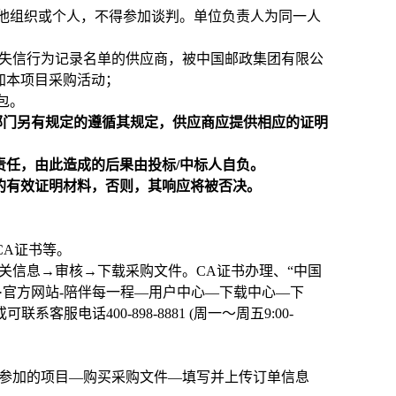
他组织或个人，不得参加谈判。单位负责人为同一人
严重违法失信行为记录名单的供应商，被中国邮政集团有限公
加本项目采购活动；
包。
部门另有规定的遵循其规定，供应商应提供相应的证明
责任，由此造成的后果由投标/中标人自负。
求的有效证明材料，否则，其响应将被否决。
理CA证书等。
关信息→审核→下载采购文件。CA证书办理、“中国
un·官方网站-陪伴每一程—用户中心—下载中心—下
电话400-898-8881 (周一～周五9:00-
择参加的项目—购买采购文件—填写并上传订单信息