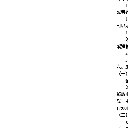
1
或者
1
司以
1
或资
2
3
六、
（一
邮政
载：中
17:0
（二