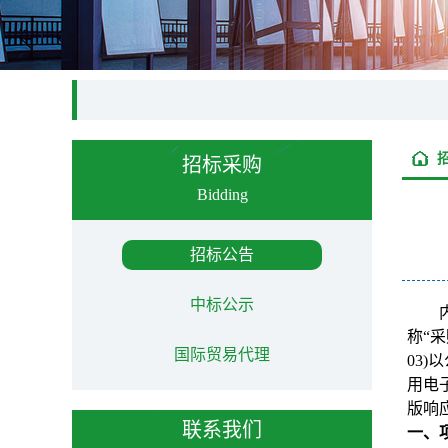
招标采购
Bidding
招标公告
中标公示
称“采
国际贸易代理
03
用电
版响
联系我们
一、