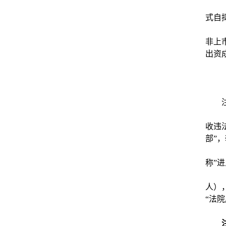
式自
非上
出资
收违
部”
称”
人）
“法