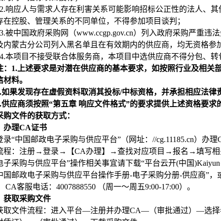
2.
响应人与需求人存在利害关系可能影响招标公正性的法人、其
存在控股、管理关系的不同单位，不得参加项目谈判；
3.
被中国政府采购网（www.ccgp.gov.cn）列入政府采购
及内蒙古分公司列入黑名单且在有效期内的供应商，均无资格参
4.
本项目不接受联合体服务商，本项目中选供应商不得分包、转
注：1.上述要求是对潜在供应商的基本要求，如按照行业及相关
信材料。
.
如果发现存在虚假资料取消其投标/中标资格，并承担相应法律
.
供应商须按照“第五章 响应文件格式”的要求提供上述资格要
采购文件的获取方式：
）办理CA证书
登录“中国邮政电子采购与供应平台”（网址：//cg.11185.cn）办
流程：注册→登录→【CA办理】→查找对应项目→报名→填写相
电子采购与供应平台”操作相关事宜请下载“平台云开(中国)Kaiy
国邮政电子采购与供应平台操作手册-电子采购分册-供应商”，或可联系客服
0）
CA
客服电话：4007888550 （周一～周五9:00-17:00）
。
）获取采购文件
获取文件流程：进入平台—注册并办理CA—（审批通过）—选