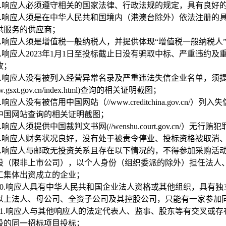
.
响应人必须遵守相关的国家法律、行政法规的规定，具有良好
.
响应人须是在中华人民共和国境内（港澳台除外）依法注册的
供服务的供应商；
.
响应人须是增值税一般纳税人，并提供体现“增值税一般纳税人
.
响应人2023年1月1日至投标截止日没有骗取中标、严重违约
故；
.
响应人没有被列入经营异常名录及严重违法失信企业名单，须
ww.gsxt.gov.cn/index.html)查询的相关证明截图；
.
响应人没有被信用中国网站（//www.creditchina.gov.
中国网站查询的相关证明截图；
.
响应人须提供中国裁判文书网(//wenshu.court.gov.cn/）
.
响应人财务状况良好，没有处于被责令停业、投标资格被取消
.
响应人与邮政无投资关系且存在以下情况的，不得参加采购活
股（限非上市公司），以个人身份（组织委派的除外）担任法人
工集体出资成立的企业；
0.
响应人具有中华人民共和国企业法人资格或其他组织，具有独
以上法人、母公司、全资子公司及其控股公司，只能有一家参加
1.
响应人与其他响应人的法定代表人、监事、股东等有交叉或存
段的同一招标项目投标；