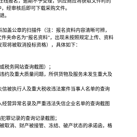
cn）在线报名，逾期不予受理，供应商应将获取文件时的
中，经审核后即可下载采购文件。
不退。
料加盖公章的扫描件（注：报名资料内容清晰可辨，
文件夹命名为“报名资料”，出现未按照规定上传、资料
发现将被取消投标资格），具体如下：
明或税务网站查询截图）；
严重违约及重大质量问题，所供货物及服务未发生重大及
cn）未列入失信被执行人及重大税收违法案件当事人名单的查询
x.html)列入经营异常名录及严重违法失信企业名单的查询截图
/）无行贿犯罪记录的查询记录截图；
格被取消、财产被接管、冻结、破产状态的承诺函，格