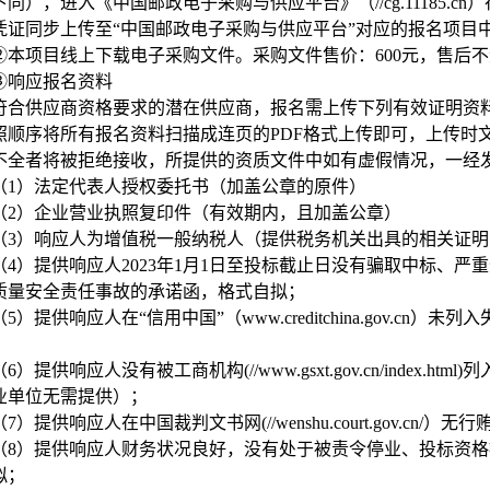
下同），进入《中国邮政电子采购与供应平台》（//cg.11185.
凭证同步上传至“中国邮政电子采购与供应平台”对应的报名项目
②本项目线上下载电子采购文件。采购文件售价：600元，售后
③响应报名资料
符合供应商资格要求的潜在供应商，报名需上传下列有效证明资
照顺序将所有报名资料扫描成连页的PDF格式上传即可，上传时
不全者将被拒绝接收，所提供的资质文件中如有虚假情况，一经
（1）法定代表人授权委托书（加盖公章的原件）
（2）企业营业执照复印件（有效期内，且加盖公章）
（3）响应人为增值税一般纳税人（提供税务机关出具的相关证
（4）提供响应人2023年1月1日至投标截止日没有骗取中标、
质量安全责任事故的承诺函，格式自拟；
（5）提供响应人在“信用中国”（www.creditchina.gov.
；
（6）提供响应人没有被工商机构(//www.gsxt.gov.cn/inde
业单位无需提供）；
（7）提供响应人在中国裁判文书网(//wenshu.court.gov.cn
（8）提供响应人财务状况良好，没有处于被责令停业、投标资
拟；