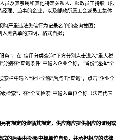
导人员及其亲属和其他特定关系人、邮政员工持股（限
总经理、监事的企业，以及邮政所属工会或员工集体
列入政府采购严重违法失信行为记录名单的查询截图；
列入黑名单的声明，格式自拟；
击进入“信用服务”，在“信用分类查询”下方分别点击进入“重大税
”分别在“查询条件”中输入企业全称，“省份”选择“全
），在搜索栏中输入“企业全称”后点击“查询”，点击“企业全
。
点击进入“高级检索”，在“全文检索”中输入单位全称（法定代表
门另有规定的遵循其规定，供应商应提供相应的证明或
造成的后果由投标/中标单位自负，并承担相应的法律