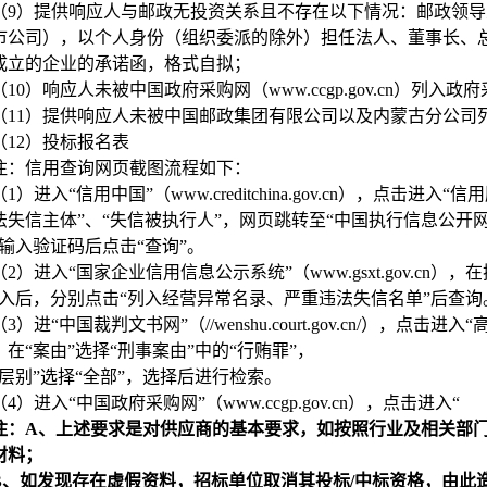
（9）提供响应人与邮政无投资关系且不存在以下情况：邮政领
市公司），以个人身份（组织委派的除外）担任法人、董事长、
成立的企业的承诺函，格式自拟；
（10）响应人未被中国政府采购网（www.ccgp.gov.cn）
（11）提供响应人未被中国邮政集团有限公司以及内蒙古分公司
（12）投标报名表
注：信用查询网页截图流程如下：
（1）进入“信用中国”（www.creditchina.gov.cn），点
法失信主体”、“失信被执行人”，网页跳转至“中国执行信息公开网
，输入验证码后点击“查询”。
（2）进入“国家企业信用信息公示系统”（www.gsxt.gov.cn
进入后，分别点击“列入经营异常名录、严重违法失信名单”后查询
（3）进“中国裁判文书网”（//wenshu.court.gov.cn/），
，在“案由”选择“刑事案由”中的“行贿罪”，
院层别”选择“全部”，选择后进行检索。
（4）进入“中国政府采购网”（www.ccgp.gov.cn），点击进入“
注：A、上述要求是对供应商的基本要求，如按照行业及相关部
材料；
B
、如发现存在虚假资料，招标单位取消其投标/中标资格，由此