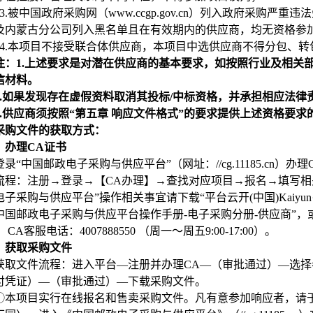
3.
被中国政府采购网（www.ccgp.gov.cn）列入政府采购
及内蒙古分公司列入黑名单且在有效期内的供应商，均无资格参
4.
本项目不接受联合体供应商，本项目中选供应商不得分包、转
注：1.上述要求是对潜在供应商的基本要求，如按照行业及相关
信材料。
.
如果发现存在虚假资料取消其投标/中标资格，并承担相应法律
.
供应商须按照“第五章 响应文件格式”的要求提供上述资格要
采购文件的获取方式：
）办理CA证书
登录“中国邮政电子采购与供应平台”（网址：//cg.11185.cn）办
流程：注册→登录→【CA办理】→查找对应项目→报名→填写相
电子采购与供应平台”操作相关事宜请下载“平台云开(中国)Kaiy
国邮政电子采购与供应平台操作手册-电子采购分册-供应商”，或可联系客服
0）
CA
客服电话：4007888550 （周一～周五9:00-17:00）
。
）获取采购文件
获取文件流程：进入平台—注册并办理CA—（审批通过）—选
付凭证）—（审批通过）—下载采购文件。
①本项目实行在线报名和售卖采购文件。凡有意参加响应者，请