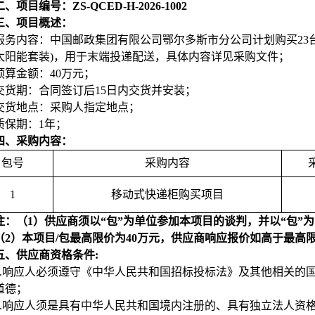
二、项目编号：ZS-QCED-H-2026-1002
三、项目概述：
服务内容：中国邮政集团有限公司鄂尔多斯市分公司计划购买23
太阳能套装)，用于末端投递配送，具体内容详见采购文件；
预算金额：40万元；
交货期：合同签订后15日内交货并安装；
交货地点：采购人指定地点；
质保期：1年；
四、采购内容：
包号
采购内容
1
移动式快递柜购买项目
注：（1）供应商须以“包”为单位参加本项目的谈判，并以“包”
（2）
本项目/包最高限价为40万元，供应商响应报价如高于最高
五、供应商资格条件:
.
响应人必须遵守《中华人民共和国招标投标法》及其他相关的
道德；
.
响应人须是具有中华人民共和国境内注册的、具有独立法人资