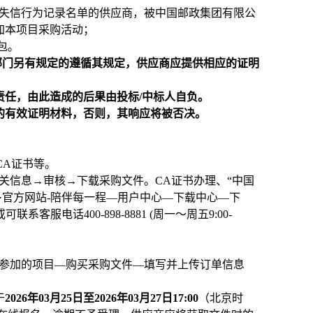
严重违法失信行为记录名单的供应商，被中国邮政集团有限公
加本项目采购活动；
包。
部门另有规定的遵循其规定，供应商应提供相应的证明
责任，由此造成的后果由投标/中标人自负。
求的有效证明材料，否则，其响应将被否决。
理CA证书等。
关信息→审核→下载采购文件。CA证书办理、“中国
un·官方网站-陪伴每一程—用户中心—下载中心—下
电话400-898-8881 (周一～周五9:00-
择参加的项目—购买采购文件—填写并上传订单信息
于
2026年03月25日至2026年03月27日17:00
（北京时