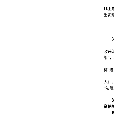
非上
出资
收违
部”
称”
人）
“法
资信