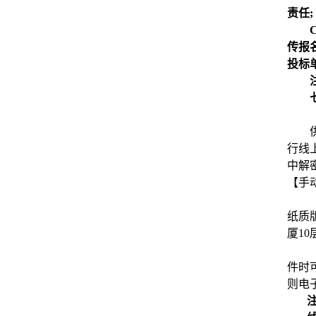
责任;
传报
投标
行线
中解
【手
纸质
厦10
件时
则电