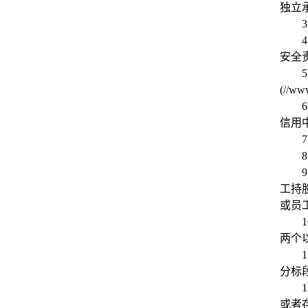
独立
3
4
安全
5
(//w
6
信用
7
8
9
工持
或员
1
两个
1
分标
1
或者