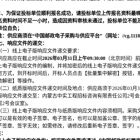
C
、为保证投标单位顺利报名成功，请投标单位上传报名资料最
名资料时间不足一小时，造成因资料审核未通过，投标单位不能
单位自负；
注：供应商须在“中国邮政电子采购与供应平台”（网址：//cg.111
七、响应文件的递交：
（一）线上电子版响应文件递交要求：
供应商应在截止时间
2026
年03月31日上午09:30:00
（北京时间）前
上电子版响应文件的编制，并将加密后的线上电子版响应文件递交
密方式，到开标时间后，开标人员点击【批量集中解密】按钮，
动解密】等操作。
（二）
纸质版响应文件递交时间及地点：供应商须于2026年03月31日上午
版响应文件递交至：内蒙古中实工程招标咨询有限责任公司2号会
层2号会议室)。
（三）线上电子版响应文件与纸质版响应文件内容须相同。采购
可以是有效的电子签章、电子签名，也可以是加盖公章、签字的
子签章、签字无效；如需修改，请修改后重新电子签章、签字）
注：