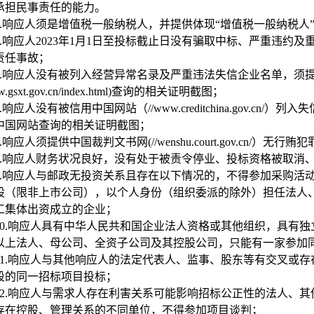
承担民事责任的能力。
.
响应人须是增值税一般纳税人，并提供体现“增值税一般纳税人
.
响应人2023年1月1日至投标截止日没有骗取中标、严重违约
责任事故；
.
响应人没有被列入经营异常名录及严重违法失信企业名单，须
ww.gsxt.gov.cn/index.html)查询的相关证明截图；
.
响应人没有被信用中国网站（//www.creditchina.gov.
中国网站查询的相关证明截图；
.
响应人须提供中国裁判文书网(//wenshu.court.gov.cn/）
.
响应人财务状况良好，没有处于被责令停业、投标资格被取消
.
响应人与邮政无投资关系且存在以下情况的，不得参加采购活
股（限非上市公司），以个人身份（组织委派的除外）担任法人
工集体出资成立的企业；
0.
响应人具有中华人民共和国企业法人资格或其他组织，具有独
以上法人、母公司、全资子公司及其控股公司，只能有一家参加
1.
响应人与其他响应人的法定代表人、监事、股东等有交叉或存
段的同一招标项目投标；
2.
响应人与需求人存在利害关系可能影响招标公正性的法人、其
存在控股、管理关系的不同单位，不得参加项目谈判；