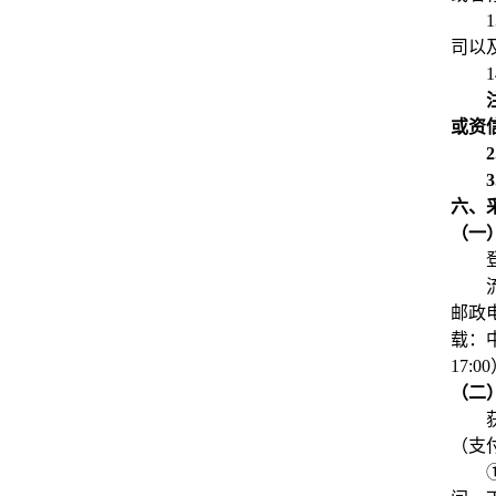
1
司以
1
或资
2
3
六、
（一
邮政
载：中
17:0
（二
（支