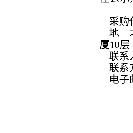
采购
地 
厦10层
联系
联系方
电子邮