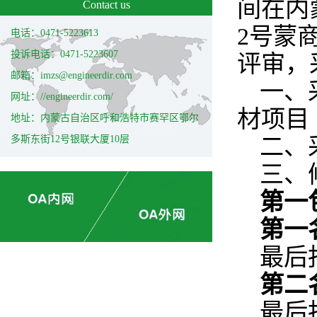
间在内
Contact us
2号蒙
电话：0471-5223613
投诉电话：0471-5223607
评审，
邮箱：imzs@engineerdir.com
一、
网址：//engineerdir.com/
材项目
地址：内蒙古自治区呼和浩特市赛罕区鄂尔
二、
多斯东街12号银联大厦10层
三、
第一
第一
最后
第二
最后