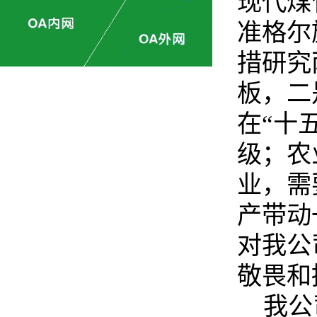
现代煤
准格尔
措研究
板，二
在“十
级；农
业，需
产带动
对我公
敬畏和
我公