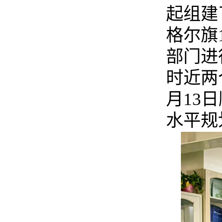
起组建
格尔旗
部门进
时近两
月13
水平规