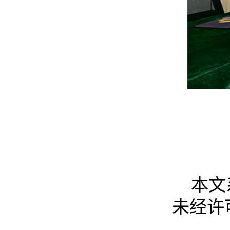
本文
未经许