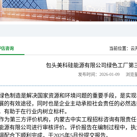
评估咨询
当前位置：
云
包头美科硅能源有限公司绿色工厂第
发布时间：2026-01-09 浏览
绿色制造是解决国家资源和环境问题的重要手段，是实现
展的有效途径，同时也是企业主动承担社会责任的必然选
，有助于在行业内树立标杆。
作为第三方评价机构，内蒙古中实工程招标咨询有限责任
能源有限公司进行审核评价。评价报告在编制过程中，执
调配合下顺利完成，于2025年5月份提交报告。