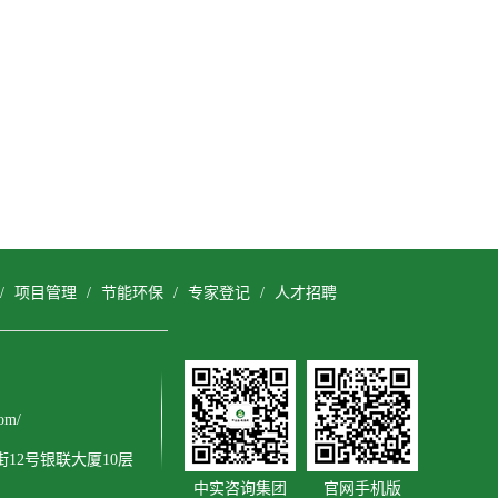
/
项目管理
/
节能环保
/
专家登记
/
人才招聘
om/
12号银联大厦10层
中实咨询集团
官网手机版