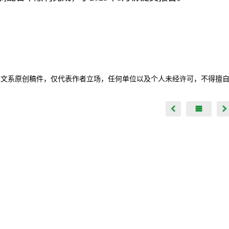
本文系原创稿件，仅代表作者立场，任何单位以及个人未经许可，不得擅