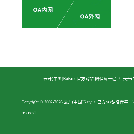
云开(中国)Kaiyun·官方网站-陪伴每一程
/
云开(
Copyright © 2002-2026 云开(中国)Kaiyun·官方网站-陪伴每一程 A
reserved.