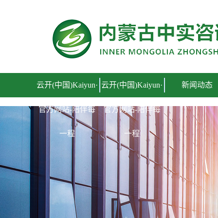
云开(中国)Kaiyun·官方网站-陪伴每一程
云开(中国)Kaiyun·
云开(中国)Kaiyun·
新闻动态
官方网站-陪伴每
官方网站-陪伴每
一程
一程