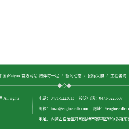
中国)Kaiyun·官方网站-陪伴每一程
/
新闻动态
/
招标采购
/
工程咨询
ll rights
电话：0471-5223613 投诉电话：0471-5223607
邮箱：imzs@engineerdir.com 网址：//engineerdir.c
地址：内蒙古自治区呼和浩特市赛罕区鄂尔多斯东街