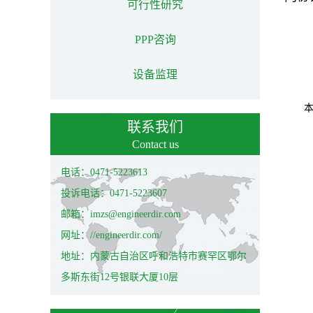
可行性研究
PPP咨询
设备监理
联系我们
Contact us
电话：0471-5223613
投诉电话：0471-5223607
邮箱：imzs@engineerdir.com
网址：//engineerdir.com/
地址：内蒙古自治区呼和浩特市赛罕区鄂尔
多斯东街12号银联大厦10层