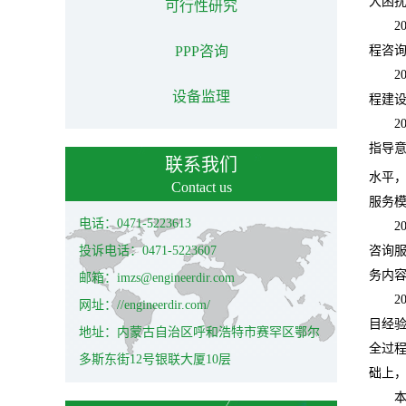
大困
可行性研究
2
PPP咨询
程咨
2
设备监理
程建设
2
指导
联系我们
水平
Contact us
服务
电话：0471-5223613
2
投诉电话：0471-5223607
咨询
务内
邮箱：imzs@engineerdir.com
2
网址：//engineerdir.com/
目经
地址：内蒙古自治区呼和浩特市赛罕区鄂尔
全过
多斯东街12号银联大厦10层
础上