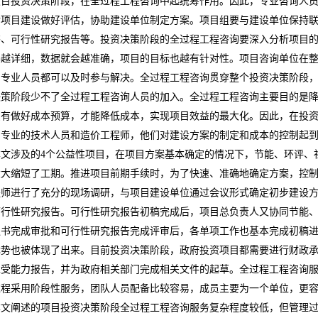
项目投资决策阶段，在全过程工程咨询中起统筹作用。因此，专业咨询人
对项目建设做好评估，协助建设单位制定方案。项目组要与建设单位保持
书、可行性研究报告等。投资决策阶段的全过程工程咨询要深入分析项目
得越详细，数据就会越准确，项目的目标也越有针对性。项目咨询单位在
的专业人员都可以及时参与解决。全过程工程咨询贯穿整个投资决策阶段
决策阶段少不了全过程工程咨询人员的加入。全过程工程咨询主要目的是
只有做好成本预算，才能降低成本，实现项目效益的最大化。因此，在投
了专业的技术人员和造价工程师，他们对建设方案的制定和成本的控制起
本文涉及的
4
个公益性项目，在项目方案基本确定的情况下，节能、环评、
大大缩短了工期。推进项目前期手续时，为了快速、准确地确定方案，控
程师进行了充分的现场调研，与项目建设单位通过会议形式确定初步建设
可行性研究报告。可行性研究报告初稿完成后，项目总负责人又协同节能
议书完成审批和可行性研究报告完成评审后，各单项工作也基本完成初稿
优势也被体现了出来。目前投资决策阶段，政府投资项目都需要进行财政
承受能力报告，并为政府相关部门完成相关文件的起草。全过程工程咨询
过程采用阶段性服务，团队人员配备比较容易，成员主要为一个单位，更
本文阐述的项目投资决策阶段全过程工程咨询服务复杂程度较低，但管理