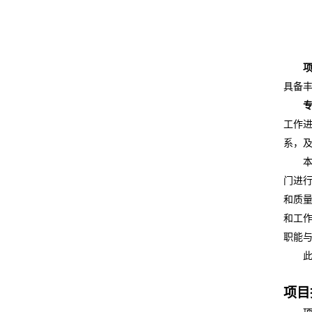
具备
工作
系，
门进
和质
和工
职能
项目