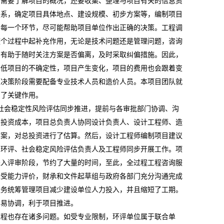
员需要了解项目的概况，还要收集、整理与项目有关的信息资
联系，确定项目具体地点、建设规模、初步方案等，编制项目
的每一个环节，尽可能帮助项目单位作出正确的决策。工程调
整个过程中起补充作用，无论是技术问题还是管理问题，咨询
，有助于随时关注方案是否偏离，及时采取纠偏措施。因此，
降低项目的不确定性，项目产生变化，项目的费用也会跟着变
资决策阶段需要配备专业技术人员和造价人员。本项目团队就
到了关键作用。
社会稳定性风险评估同步推进，提前与各审批部门协调、沟
制投资成本，项目总负责人协同设计负责人、设计工程师、造
方案，对总投资进行了估算。然后，设计工程师编制项目建议
、环评、社会稳定风险评估负责人及工程师同步开展工作。项
进入评审阶段，节约了大量的时间，至此，全过程工程咨询服
承受能力评价，财承和文件起草组与政府各部门充分沟通完成
服务统筹管理项目减少建设单位人力投入，并且缩短了工期。
容易协调，利于项目推进。
过程也存在诸多问题。如受专业限制，环评单位属于联合单