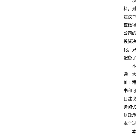
料，
建议
查做
公司
投资
化，
配备
通，
价工
书和
目建
务的
财政
本全