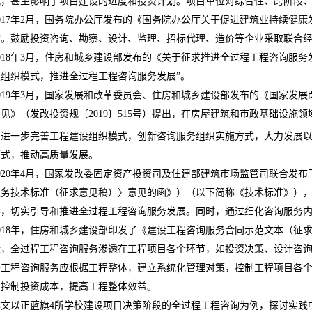
扰，甚至影响了项目建设的进度和投资计划。项目单位对综合性、跨阶段
017
年
2
月，国务院办公厅发布的《国务院办公厅关于促进建筑业持续健康
询。鼓励投资咨询、勘察、设计、监理、招标代理、造价等企业采取联合经
018
年
3
月，住房和城乡建设部发布的《关于征求推进全过程工程咨询服务
组织模式，推进全过程工程咨询服务发展”。
019
年
3
月，国家发展和改革委员会、住房和城乡建设部发布的《国家发展
意见
》（发改投资规〔
2019
〕
515
号）提出，在房屋建筑和市政基础设施领
，进一步完善工程建设组织模式，创新咨询服务组织实施方式，大力发展
模式，推动高质量发展。
020
年
4
月，国家发改委固定资产投资司及住建部建筑市场监管司联合发布
服务技术标准（征求意见稿）〉意见的函》）（以下简称《技术标准》）
容，切实引导和推进全过程工程咨询服务发展。同时，通过细化咨询服务
018
年，住房和城乡建设部印发了《建设工程咨询服务合同示范文本（征
验，全过程工程咨询服务渗透在工程项目各个环节，如投资决策、设计咨
程工程咨询服务应根据工程整体，建立系统化管理对策，控制工程项目各
，控制投资成本，提高工程整体效益。
本文以正蓝旗
4
所学校建设项目决策阶段的全过程工程咨询为例，探讨实践