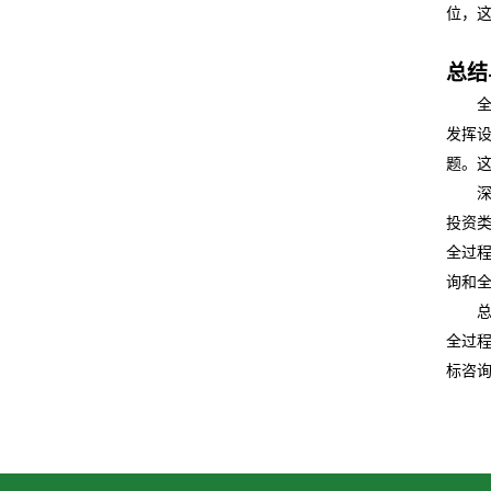
位，
总结
发挥
题。
投资
全过程
询和
全过
标咨