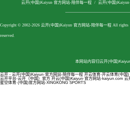
云开(中国)Kaiyun·官方网站-陪伴每一程
/
云开(中国)Kaiy
Copyright © 2002-2026 云开(中国)Kaiyun·官方网站-陪伴每一程 All rights
reserved.
本网站内容归云开(中国)Kai
云开 - 云开(中国)Kaiyun·官方网站-陪伴每一程
开云体育-开云体育(中国)
云开平台-云开（中国）官方
开云(中国)Kaiyun·官方网站-kaiyun.com
云
星空体育·(中国)官方网站-XINGKONG SPORTS