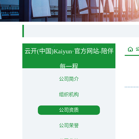
云开(中国)Kaiyun·官方网站-陪伴
每一程
About us
公司简介
组织机构
公司资质
公司荣誉