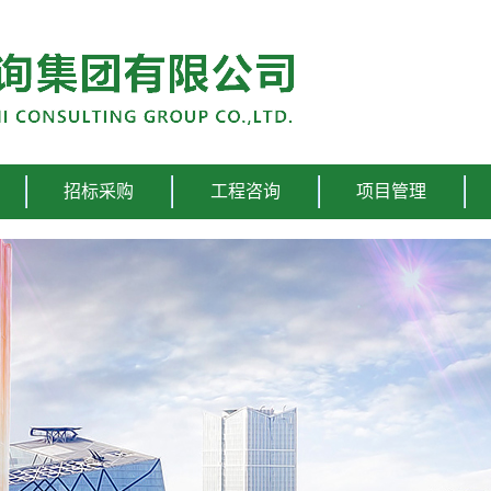
招标采购
工程咨询
项目管理