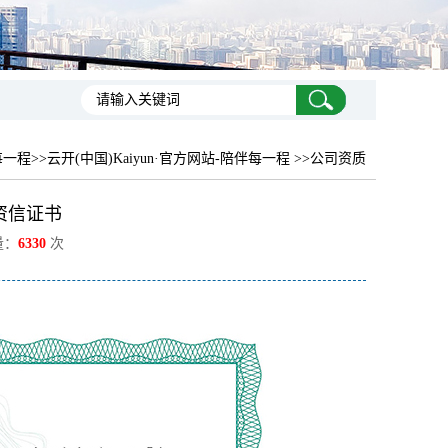
每一程
>>云开(中国)Kaiyun·官方网站-陪伴每一程 >>公司资质
资信证书
量：
6330
次