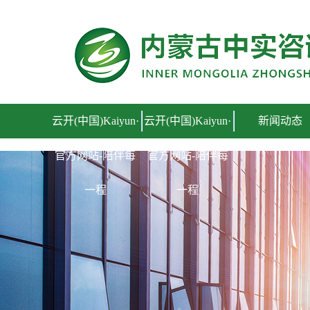
云开(中国)Kaiyun·官方网站-陪伴每一程
云开(中国)Kaiyun·
云开(中国)Kaiyun·
新闻动态
官方网站-陪伴每
官方网站-陪伴每
一程
一程