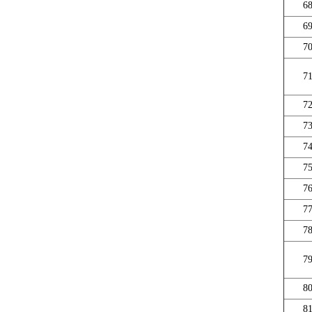
6
6
7
7
7
7
7
7
7
7
7
7
8
8