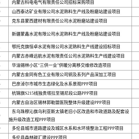
8
内蒙古科电电气有限责任公司招标采购项目
9
山西泰达矿业有限公司水泥熟料生产线及粉磨站建设项目
0
克东县蒙西建材有限责任公司水泥粉磨站建设项目
1
新疆蒙鑫水泥有限公司水泥熟料生产线及粉磨站建设项目
2
鄂托克旗恒卓水泥有限公司水泥熟料生产线建设招标项目
3
内蒙古赤峰远航水泥有限责任公司水泥熟料生产线建设项目
4
华油锡林小区“三供一业”供暖分离移交维修改造项目
5
内蒙古金同有色工业有限公司铜及系列产品深加工项目
6
巴彦淖尔市城市生态绿化及水系景观PPP项目
7
杭锦旗S215线独贵塔拉至锡尼段公路PPP项目
8
内蒙古自治区锡林郭勒盟医院整体升级建设PPP项目
东乌珠穆沁旗乌利亚斯太镇老旧小区改造和市政道路及配套设
9
施升级改造工程PPP项目
0
多伦县城市道路建设及城区水系和水环境整治工程PPP项目
1
多伦县森林碳汇建设PPP项目