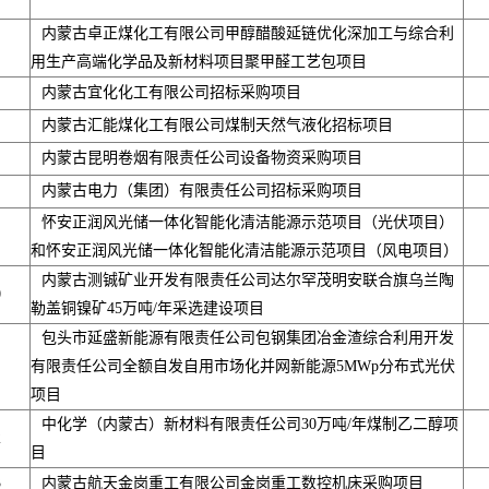
内蒙古卓正煤化工有限公司甲醇醋酸延链优化深加工与综合利
用生产高端化学品及新材料项目聚甲醛工艺包项目
内蒙古宜化化工有限公司招标采购项目
内蒙古汇能煤化工有限公司煤制天然气液化招标项目
内蒙古昆明卷烟有限责任公司设备物资采购项目
内蒙古电力（集团）有限责任公司招标采购项目
怀安正润风光储一体化智能化清洁能源示范项目（光伏项目）
和怀安正润风光储一体化智能化清洁能源示范项目（风电项目）
内蒙古测铖矿业开发有限责任公司达尔罕茂明安联合旗乌兰陶
0
勒盖铜镍矿45万吨/年采选建设项目
包头市延盛新能源有限责任公司包钢集团冶金渣综合利用开发
有限责任公司全额自发自用市场化并网新能源5MWp分布式光伏
项目
中化学（内蒙古）新材料有限责任公司30万吨/年煤制乙二醇项
2
目
3
内蒙古航天金岗重工有限公司金岗重工数控机床采购项目