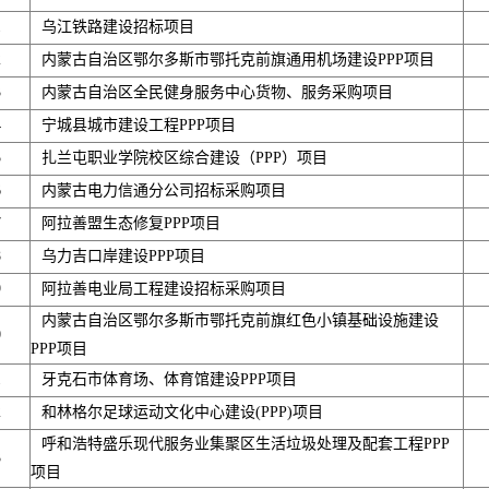
1
乌江铁路建设招标项目
2
内蒙古自治区鄂尔多斯市鄂托克前旗通用机场建设PPP项目
3
内蒙古自治区全民健身服务中心货物、服务采购项目
4
宁城县城市建设工程PPP项目
5
扎兰屯职业学院校区综合建设（PPP）项目
6
内蒙古电力信通分公司招标采购项目
7
阿拉善盟生态修复PPP项目
8
乌力吉口岸建设PPP项目
9
阿拉善电业局工程建设招标采购项目
内蒙古自治区鄂尔多斯市鄂托克前旗红色小镇基础设施建设
0
PPP项目
1
牙克石市体育场、体育馆建设PPP项目
2
和林格尔足球运动文化中心建设(PPP)项目
呼和浩特盛乐现代服务业集聚区生活垃圾处理及配套工程PPP
3
项目