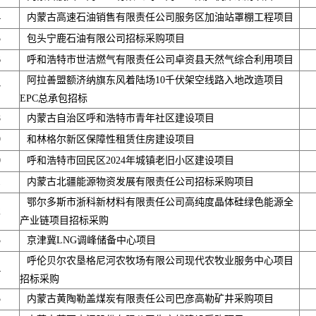
4
内蒙古高速石油销售有限责任公司服务区加油站罩棚工程项目
5
包头宁鹿石油有限公司招标采购项目
6
呼和浩特市世洁燃气有限责任公司卓资县天然气综合利用项目
阿拉善盟额济纳旗东风着陆场10千伏架空线路入地改造项目
7
EPC总承包招标
8
内蒙古自治区呼和浩特市青年社区建设项目
9
和林格尔新区保障性租赁住房建设项目
0
呼和浩特市回民区2024年城镇老旧小区建设项目
1
内蒙古北疆能源物资发展有限责任公司招标采购项目
鄂尔多斯市浙科新材料有限责任公司高纯度晶体硅绿色能源全
2
产业链项目招标采购
3
京津冀LNG调峰储备中心项目
呼伦贝尔农垦格尼河农牧场有限公司现代农牧业服务中心项目
4
招标采购
5
内蒙古黄陶勒盖煤炭有限责任公司巴彦高勒矿井采购项目