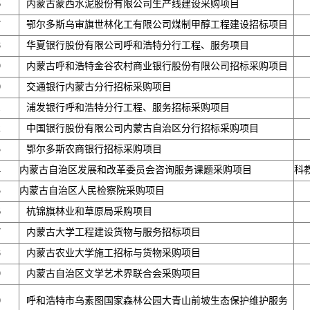
6
内蒙古蒙西水泥股份有限公司生产线建设采购项目
7
鄂尔多斯乌审旗世林化工有限公司煤制甲醇工程建设招标项目
8
华夏银行股份有限公司呼和浩特分行工程、服务项目
9
内蒙古呼和浩特金谷农村商业银行股份有限公司招标采购项目
0
交通银行内蒙古分行招标采购项目
1
浦发银行呼和浩特分行工程、服务招标采购项目
2
中国银行股份有限公司内蒙古自治区分行招标采购项目
3
鄂尔多斯农商银行招标采购项目
4
内蒙古自治区发展和改革委员会咨询服务课题采购项目
科
5
内蒙古自治区人民检察院采购项目
6
杭锦旗林业和草原局采购项目
7
内蒙古大学工程建设货物与服务招标项目
8
内蒙古农业大学施工招标与货物采购项目
9
内蒙古自治区文学艺术界联合会采购项目
0
呼和浩特市乌素图国家森林公园大青山前坡生态保护维护服务