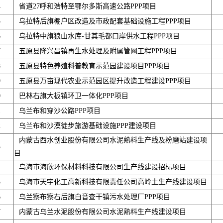
4
省道27呼和浩特至鄂尔多斯高速公路PPP项目
5
乌拉特后旗棚户区改造及市政配套基础设施工程PPP项目
6
乌拉特中旗狼山水库-甘其毛都口岸供水工程PPP项目
7
五原县隆兴昌镇再生水处理及附属管网工程PPP项目
8
五原县特色养殖科普教育示范园建设项目PPP项目
9
五原县万亩现代农业示范园区提升改造工程建设PPP项目
0
巴林右旗大板镇环卫一体化PPP项目
1
乌兰布和穿沙公路PPP项目
2
乌兰布和沙漠徒步旅游基础设施PPP建设项目
内蒙古西水创业股份有限公司水泥熟料生产线及粉磨站建设项
3
目
4
乌海市海欣环保材料科技有限公司生产线建设招标项目
5
乌海市天宇化工高新科技有限责任公司高岭土生产线建设项目
6
乌兰察布察右后旗白音查干镇污水处理厂PPP项目
7
内蒙古乌兰水泥股份有限公司水泥熟料生产线建设项目