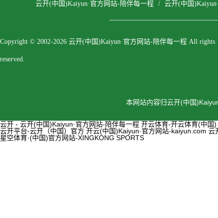
云开(中国)Kaiyun·官方网站-陪伴每一程
/
云开(中国)Kaiy
Copyright © 2002-2026 云开(中国)Kaiyun·官方网站-陪伴每一程 All rights
reserved.
本网站内容归云开(中国)Kai
云开 - 云开(中国)Kaiyun·官方网站-陪伴每一程
开云体育-开云体育(中国)
云开平台-云开（中国）官方
开云(中国)Kaiyun·官方网站-kaiyun.com
云
星空体育·(中国)官方网站-XINGKONG SPORTS